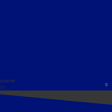
LIBRE JOURNAL DE DANIEL HAMICHE DU 27 JUIN 2013 : « LA PERSÉCUTION DES CHRÉTIENS
DANS LE MONDE ; UN ORGANISME INTERNATIONAL POUR DÉFENDRE LES DROITS DES
FRANÇAIS »
26 JUIN 2013