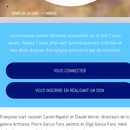
TEMPS DE LECTURE : < 1 MINUTE
Les émissions restent librement accessibles sur le site 7 jours
durant. Passés 7 jours, elles sont automatiquement archivées et
vous devez disposer d'un compte auditeurs à jour de cotisation.
VOUS CONNECTER
VOUS INSCRIRE EN RÉALISANT UN DON
Françoise Icart recevait Carole Rapatel et Claude Verrier, directeurs de la
galerie Artfrance
,
Pierre Garcia-Fons
, peintre, et Olga Garcia-Fons, mère