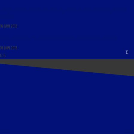
LIBRE JOURNAL D’HENRY DE LESQUEN DU 17 JUIN 2013 : « OÙ VA LA FRANCE ? ; OÙ VA LA
SYRIE ? »
16 JUIN 2013
VOIX AU CHAPITRE DU 19 JUIN 2013 : « RÊVERIE SUR LES ÉCRIVAINS DE LA MER »
18 JUIN 2013