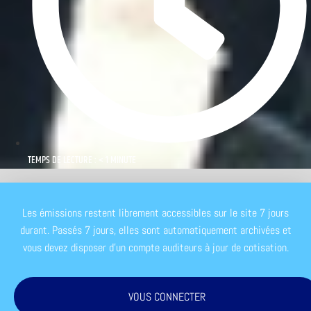
TEMPS DE LECTURE : < 1 MINUTE
Les émissions restent librement accessibles sur le site 7 jours
durant. Passés 7 jours, elles sont automatiquement archivées et
vous devez disposer d'un compte auditeurs à jour de cotisation.
VOUS CONNECTER