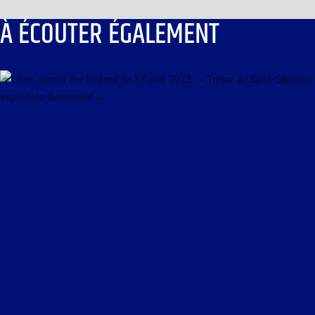
À ÉCOUTER ÉGALEMENT
LIBRE JOURNAL DES LYCÉENS DU 27 AVRIL 2013 : « TRÉSOR DU SAINT-SÉPULCRE, EXPOSITION-
ÉVÉNEMENT »