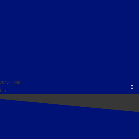
LIBRE JOURNAL DE MICHEL DE ROSTOLAN DU 29 AVRIL 2013 : « LA FRANCE VIT-ELLE UNE
CRISE POLITIQUE OU UNE CRISE MORALE ? »
28 AVRIL 2013