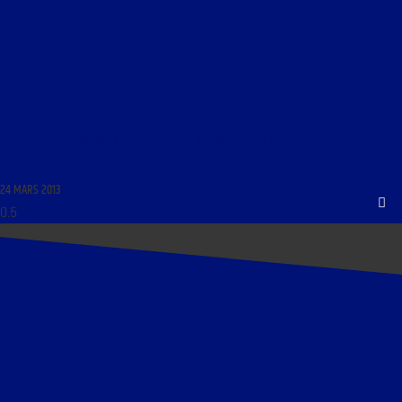
LE FRANÇAIS EN PARTAGE DU 25 MARS 2013 : « PAYS DÉSTABILISÉS PAR L’EMPIRE : LE
FRANÇAIS EN SOUFFRE »
24 MARS 2013