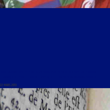
LIBRE JOURNAL DES LYCÉENS DU 23 MARS 2013 : « ENTRETIEN AVEC UN ÉCRIVAIN ;
CHRONIQUE DU PROCHE-ORIENT COMPLIQUÉ ; LE MOUVEMENT NATIONAL ARABE »
22 MARS 2013