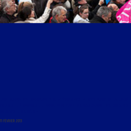
LIBRE JOURNAL DES CONTRIBUABLES DU 12 FÉVRIER 2013 : « COMMENTAIRE DE L’ACTUALITÉ
POLITIQUE ET ÉCONOMIQUE ; LE FINANCEMENT PUBLIC DES ASSOCIATIONS ; DES LIVRES, DES
INITIATIVES ET DES IDÉES »
11 FÉVRIER 2013