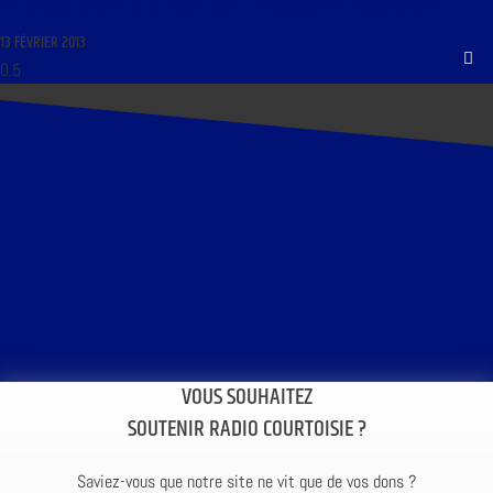
LES TRÉSORS EN POCHE DU 14 FÉVRIER 2013 : « L’ASSASSINAT DE L’INFORMATION »
13 FÉVRIER 2013
VOUS SOUHAITEZ
SOUTENIR RADIO COURTOISIE ?
Saviez-vous que notre site ne vit que de vos dons ?