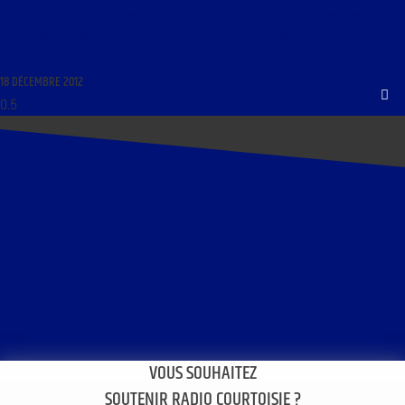
LIBRE JOURNAL DE LA RÉSISTANCE FRANÇAISE DU 19 DÉCEMBRE 2012 : « TÉMOIGNAGES DE
MUSULMANS DEVENUS CHRÉTIENS ; DÉCOUVERTE DE L’OMEGACHOCO ; RETOUR SUR
L’AFFAIRE DEPARDIEU »
18 DÉCEMBRE 2012
VOUS SOUHAITEZ
SOUTENIR RADIO COURTOISIE ?