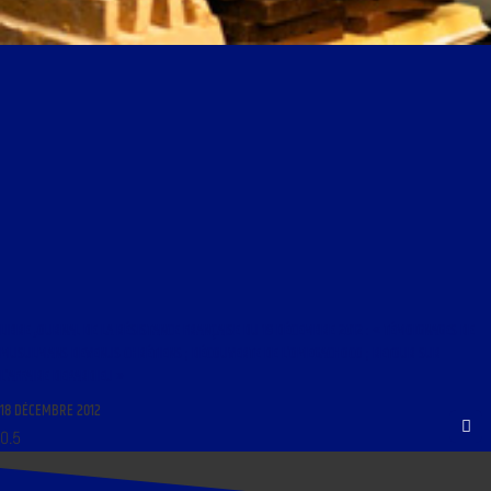
LIBRE JOURNAL DE LA RÉSISTANCE FRANÇAISE DU 19 DÉCEMBRE 2012 : « TÉMOIGNAGES DE
MUSULMANS DEVENUS CHRÉTIENS ; DÉCOUVERTE DE L’OMEGACHOCO ; RETOUR SUR
L’AFFAIRE DEPARDIEU »
18 DÉCEMBRE 2012