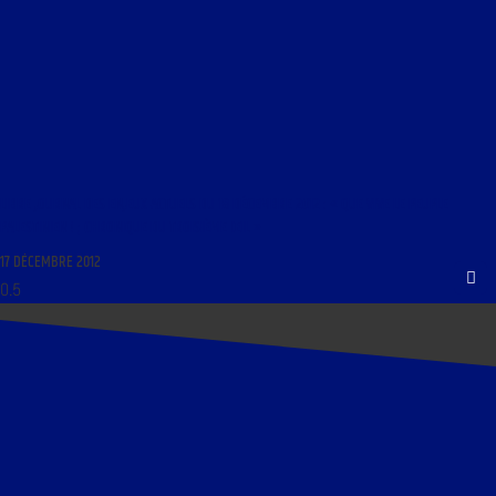
LIBRE JOURNAL DES ENJEUX ACTUELS DU 18 DÉCEMBRE 2012 : « QUE VIVE LE PEUPLE
PALESTINIEN ! ; CHRONIQUE DU TROISIÈME ŒIL »
17 DÉCEMBRE 2012