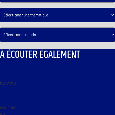
À ÉCOUTER ÉGALEMENT
LIBRE JOURNAL DES LYCÉENS DU 18 AOÛT 2012 : « LES BIENFAITS DE LA MÉDECINE
TRADITIONNELLE CHINOISE »
17 AOÛT 2012
LIBRE JOURNAL DE MICHEL DE ROSTOLAN DU 20 AOÛT 2012 : « RÉFLEXIONS À LA SUITE DU
DISCOURS DE POLITIQUE GÉNÉRALE DU PREMIER MINISTRE »
19 AOÛT 2012