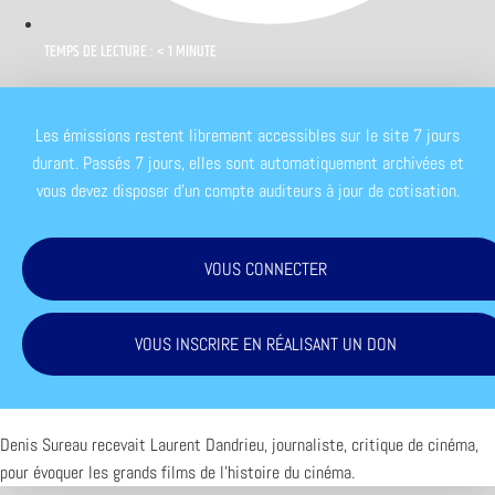
TEMPS DE LECTURE : < 1 MINUTE
Les émissions restent librement accessibles sur le site 7 jours
durant. Passés 7 jours, elles sont automatiquement archivées et
vous devez disposer d'un compte auditeurs à jour de cotisation.
VOUS CONNECTER
VOUS INSCRIRE EN RÉALISANT UN DON
Denis Sureau recevait Laurent Dandrieu, journaliste, critique de cinéma,
pour évoquer les grands films de l’histoire du cinéma.