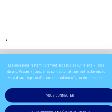
TEMPS DE LECTURE : < 1 MINUTE
Les émissions restent librement accessibles sur le site 7 jours
durant. Passés 7 jours, elles sont automatiquement archivées et
vous devez disposer d'un compte auditeurs à jour de cotisation.
VOUS CONNECTER