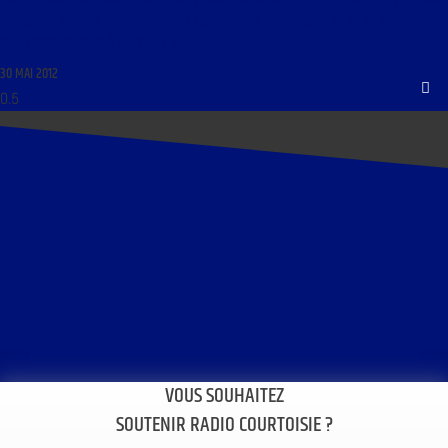
LIBRE JOURNAL DE DANIEL HAMICHE DU 31 MAI 2012 : « ROYAUTÉS DE FRANCE ET D’ESPAGNE
; ACTUALITÉ ROMAINE ET APPLICATION DU SUMMORUM PONTIFICUM ; BILAN DU 30IÈME
PÈLERINAGE DE PARIS À CHARTRES »
30 MAI 2012
VOUS SOUHAITEZ
SOUTENIR RADIO COURTOISIE ?