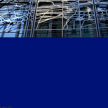
LIBRE JOURNAL DES LYCÉENS DU 5 MAI 2012 : « CHRONIQUE CULTURELLE »