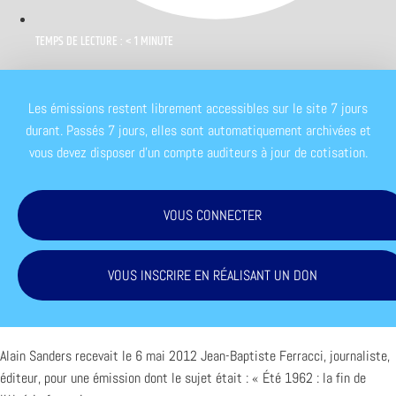
TEMPS DE LECTURE : < 1 MINUTE
Les émissions restent librement accessibles sur le site 7 jours
durant. Passés 7 jours, elles sont automatiquement archivées et
vous devez disposer d'un compte auditeurs à jour de cotisation.
VOUS CONNECTER
VOUS INSCRIRE EN RÉALISANT UN DON
Alain Sanders recevait le 6 mai 2012 Jean-Baptiste Ferracci, journaliste,
éditeur, pour une émission dont le sujet était : « Été 1962 : la fin de