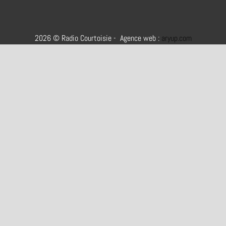
2026 © Radio Courtoisie - Agence web :
aryup.com