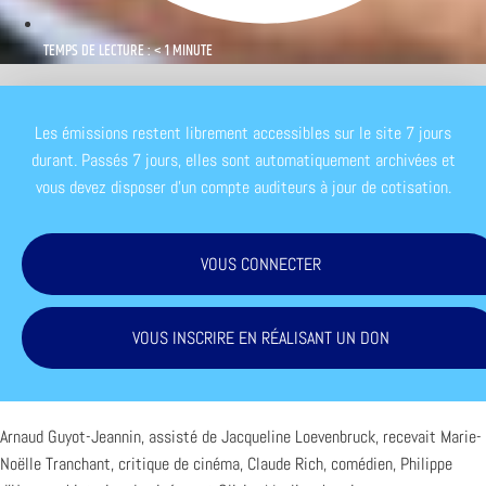
TEMPS DE LECTURE : < 1 MINUTE
Les émissions restent librement accessibles sur le site 7 jours
durant. Passés 7 jours, elles sont automatiquement archivées et
vous devez disposer d'un compte auditeurs à jour de cotisation.
VOUS CONNECTER
VOUS INSCRIRE EN RÉALISANT UN DON
Arnaud Guyot-Jeannin, assisté de Jacqueline Loevenbruck, recevait Marie-
Noëlle Tranchant, critique de cinéma, Claude Rich, comédien, Philippe