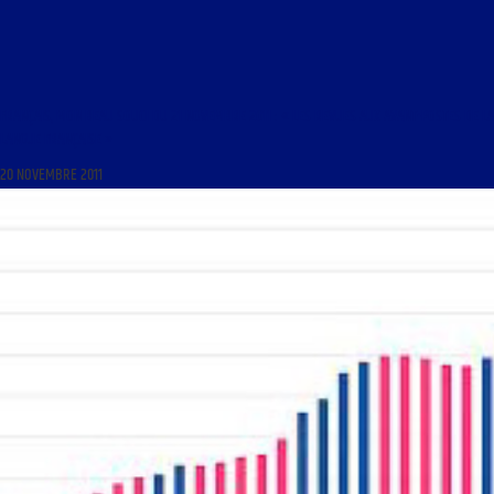
FRANÇAIS, MON BEAU SOUCI DU 21 NOVEMBRE 2011 : « LES REVUES AUX AVANT-POSTES DE LA
LANGUE FRANÇAISE »
20 NOVEMBRE 2011