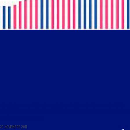
LIBRE JOURNAL DE LA RÉSISTANCE FRANÇAISE DU 23 NOVEMBRE 2011 : « LIBRES PROPOS
SUR LA SITUATION DE LA FRANCE ; EST-IL POSSIBLE DE REMBOURSER LA DETTE DE LA FRANCE
? ; MÉDECINES ALTERNATIVES »
22 NOVEMBRE 2011