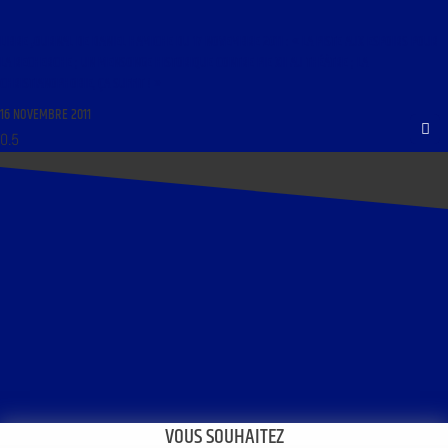
LIBRE JOURNAL DE DANIEL HAMICHE DU 17 NOVEMBRE 2011 : « LA PISTE AUX ESPOIRS POUR
LA RECHERCHE ; UN MENSONGE HISTORIQUE CONTRE PIE XII AU THÉÂTRE ; LA
CHRISTIANOPHOBIE, ÇA SUFFIT ! »
16 NOVEMBRE 2011
VOUS SOUHAITEZ