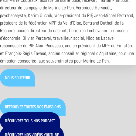
Paul-Marie Coûteaux, assisté de Marie-José, recevait Florian Philippot,
directeur de campagne de Marine Le Pen, Véronique Hervouët,
psychanalyste, Karim Ouchik, vice-président du RIF, Jean-Michel Bertrand,
président de la fédération MPF du Val d’Oise, Bertrand Dutheil de la
Rochère, ancien directeur de cabinet, Christian Lechevalier, professeur
d’économie, Olivier Perceval, travailleur social, Nicolas Lacave,
responsable du RIF, Alain Rousseau, ancien président du MPF du Finistère
et François-Régis Tavaud, ancien conseiller régional d’Aquitaine, pour une
émission consacrée aux souverainistes pour Marine Le Pen.
NOUS SOUTENIR
RETROUVEZ TOUTES NOS ÉMISSIONS
DÉCOUVREZ TOUS NOS PODCAST
DÉCOUVREZ NOS VIDÉOS YOUTUBE