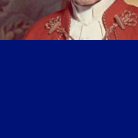
LIBRE JOURNAL DE DANIEL HAMICHE DU 17 NOVEMBRE 2011 : « LA PISTE AUX ESPOIRS POUR
LA RECHERCHE ; UN MENSONGE HISTORIQUE CONTRE PIE XII AU THÉÂTRE ; LA
CHRISTIANOPHOBIE, ÇA SUFFIT ! »