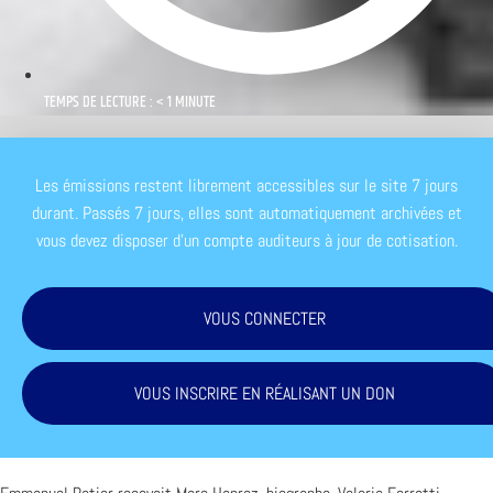
TEMPS DE LECTURE : < 1 MINUTE
Les émissions restent librement accessibles sur le site 7 jours
durant. Passés 7 jours, elles sont automatiquement archivées et
vous devez disposer d'un compte auditeurs à jour de cotisation.
VOUS CONNECTER
VOUS INSCRIRE EN RÉALISANT UN DON