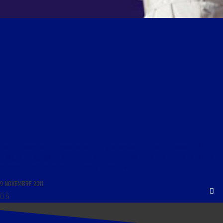
LIBRE JOURNAL DE CATHERINE ROUVIER DU 10 NOVEMBRE 2011 : « LA CHRONIQUE DU
MARQUIS ; L’ENSEIGNEMENT EN ÉCOLE PRIMAIRE ; JEANNE D’ARC ; UN AGENDA POUR 2012 ;
CHRONIQUE GASTRONOMIQUE ; LA GARDE BLANCHE »
9 NOVEMBRE 2011