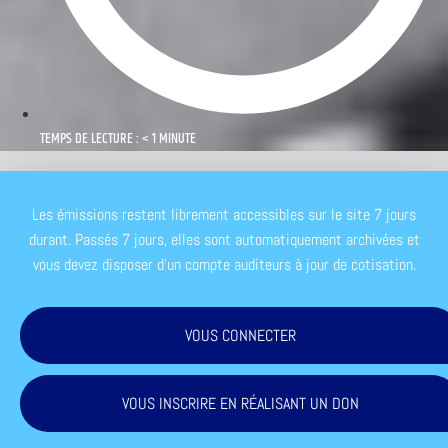
TEMPS DE LECTURE : < 1 MINUTE
Les émissions restent librement accessibles sur le site 7 jours
durant. Passés 7 jours, elles sont automatiquement archivées et
vous devez disposer d'un compte auditeurs à jour de cotisation.
VOUS CONNECTER
VOUS INSCRIRE EN RÉALISANT UN DON