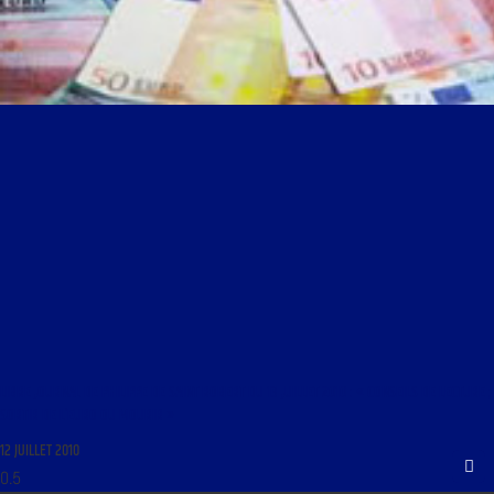
LIBRE JOURNAL DE PHILIPPE DE SAINT ROBERT DU 13 JUILLET 2010 : « CONSEILS DE LECTURE ;
SORTIR DE L’EURO OU MOURIR »
12 JUILLET 2010