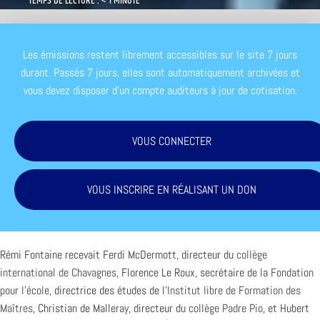
TEMPS DE LECTURE : < 1 MINUTE
Les émissions restent librement accessibles sur le site 7 jours
durant. Passés 7 jours, elles sont automatiquement archivées et
vous devez disposer d'un compte auditeurs à jour de cotisation.
VOUS CONNECTER
VOUS INSCRIRE EN RÉALISANT UN DON
Rémi Fontaine recevait Ferdi McDermott, directeur du
collège
international de Chavagnes
, Florence Le Roux, secrétaire de la
Fondation
pour l’école
, directrice des études de l’
Institut libre de Formation des
Maîtres
, Christian de Malleray, directeur du
collège Padre Pio
, et Hubert