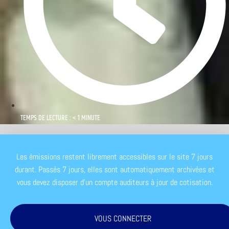
TEMPS DE LECTURE : < 1 MINUTE
Les émissions restent librement accessibles sur le site 7 jours
durant. Passés 7 jours, elles sont automatiquement archivées et
vous devez disposer d'un compte auditeurs à jour de cotisation.
VOUS CONNECTER