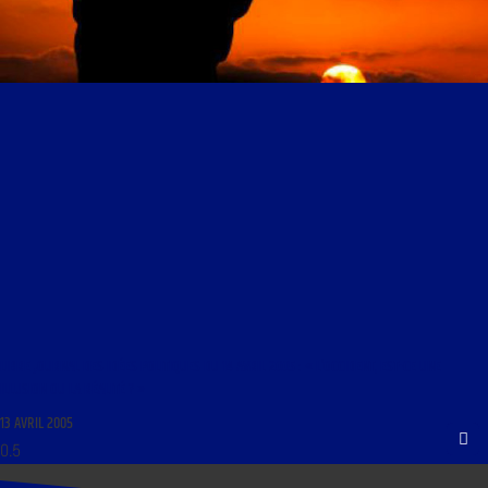
LIBRE JOURNAL DES IDÉES POLITIQUES DU 14 AVRIL 2005 : « L’OCCIDENT, EST-CE UNE
ILLUSION OU LA RÉALITÉ ? »
13 AVRIL 2005