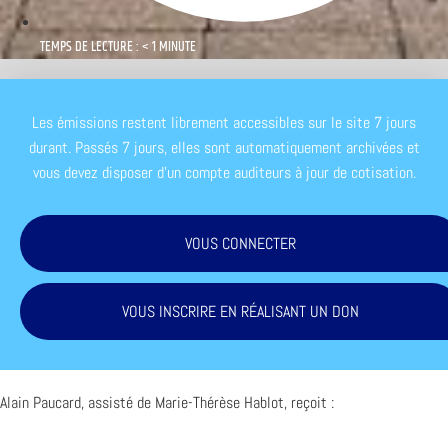
TEMPS DE LECTURE : < 1 MINUTE
Les émissions restent librement accessibles sur le site 7 jours
durant. Passés 7 jours, elles sont automatiquement archivées et
vous devez disposer d'un compte auditeurs à jour de cotisation.
VOUS CONNECTER
VOUS INSCRIRE EN RÉALISANT UN DON
Alain Paucard, assisté de Marie-Thérèse Hablot, reçoit :