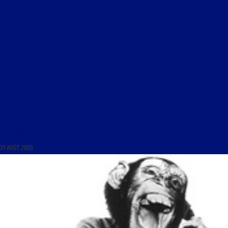
LIBRE JOURNAL DE JEAN FERRÉ DU 1ER SEPTEMBRE 2003 : « LES RENTRÉES ; CONSEILS DE
LECTURE ; COMMENT VONT ÉVOLUER LE MÉTIER D’ÉDITEUR, CELUI DE LIBRAIRE ET CELUI
D’ÉCRIVAIN ? »
31 AOÛT 2003