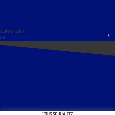
LIBRE JOURNAL DE JEAN FERRÉ DU 8 SEPTEMBRE 2003 : « UNE TERRIFIANTE QUESTION
JAMAIS POSÉE ; LA CHRONIQUE RADIOPHONIQUE DE JEAN DUTOURD ; L’IMPORTANCE DE LA
BÊTISE DANS L’HISTOIRE. »
7 SEPTEMBRE 2003
VOUS SOUHAITEZ