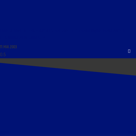
LIBRE JOURNAL DE JEAN FERRÉ DU 12 MAI 2003 : « L’EXTRAORDINAIRE IMPORTANCE DE
L’HISTORIQUEMENT CORRECT »
11 MAI 2003