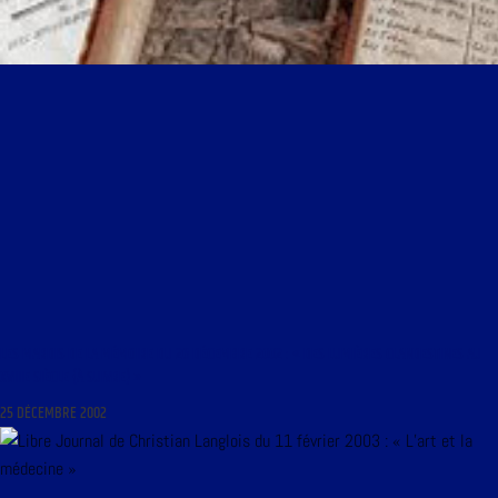
LES MARDIS DE LA MÉMOIRE DU 26 DÉCEMBRE 2002 : « DES LUMIÈRES CLANDESTINES AU
XVIIIE SIÈCLE (À SUIVRE) »
25 DÉCEMBRE 2002