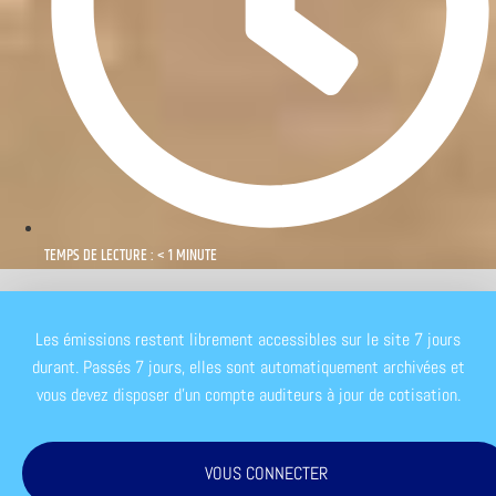
TEMPS DE LECTURE : < 1 MINUTE
Les émissions restent librement accessibles sur le site 7 jours
durant. Passés 7 jours, elles sont automatiquement archivées et
vous devez disposer d'un compte auditeurs à jour de cotisation.
VOUS CONNECTER