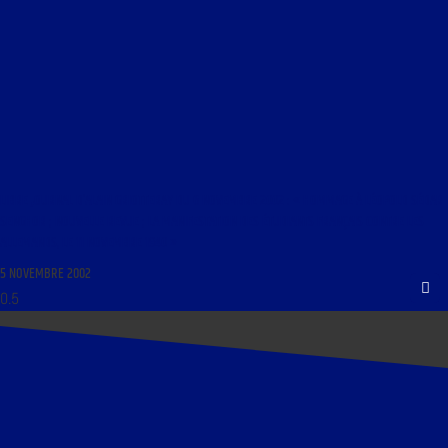
LIBRE JOURNAL D’ALAIN GRIOTTERAY DU 6 NOVEMBRE 2002 : « HOMMAGE À LÉOPOLD SÉDAR
SENGHOR ; NOUVELLE REVUE ; LA MANIFESTATION DES ÉTUDIANTS FRANÇAIS CONTRE LES
ALLEMANDS, LE 11 NOVEMBRE 1940 »
5 NOVEMBRE 2002