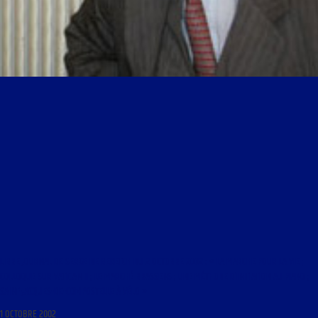
LIBRE JOURNAL DE SERGE DE BEKETCH DU 2 OCTOBRE 2002 : « LA MARCHE POUR LA VIE ;
COLLOQUE SUR VATICAN II ; LE MARCHÉ BRASSENS ; UNE MÉTHODE D’INITIATION AU PIANO ;
SAINT-JACQUES-DE-COMPOSTELLE À VÉLO »
1 OCTOBRE 2002