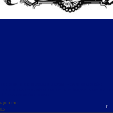
LIBRE JOURNAL DE BRIGITTE LEVEL DU 13 JUILLET 2001 : « COMPTE RENDU DU 53ÈME
COLLOQUE DE L’ASSOCIATION INTERNATIONALE DES ÉTUDES FRANÇAISES ; SUGGESTIONS POUR
L’ÉTÉ ; L’ASSOCIATION L’ÉCOLE DU CHAT »
12 JUILLET 2001