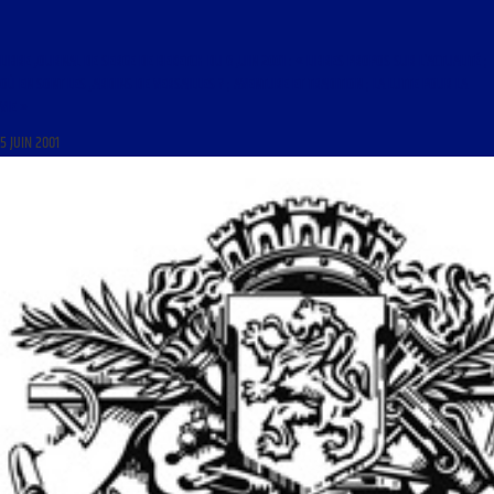
LIBRE JOURNAL DE SERGE DE BEKETCH DU 6 JUIN 2001 : « LIBRES PROPOS SUR L’ACTUALITÉ ;
OÙ EN SONT LES JARDINS DE VERSAILLES ? ; AVENTURE ET TRADITION ; LA LUTTE POUR LA
VIE »
5 JUIN 2001