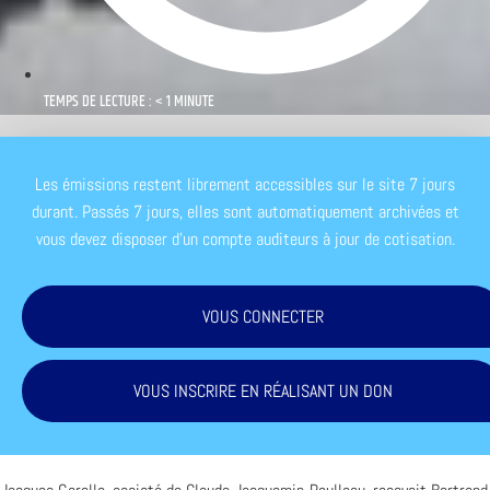
TEMPS DE LECTURE : < 1 MINUTE
Les émissions restent librement accessibles sur le site 7 jours
durant. Passés 7 jours, elles sont automatiquement archivées et
vous devez disposer d'un compte auditeurs à jour de cotisation.
VOUS CONNECTER
VOUS INSCRIRE EN RÉALISANT UN DON