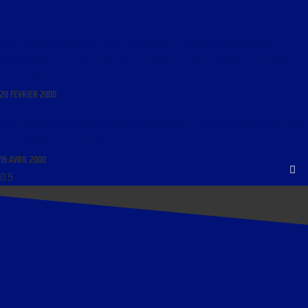
LIBRE JOURNAL DE JEAN FERRÉ DU 21 FÉVRIER 2000 : « LE TRAVAIL DES OFFICINES ;
COMMENTAIRE DE L’ACTUALITÉ POLITIQUE EN FRANCE ET DANS LE MONDE ; LA CHRONIQUE
RADIOPHONIQUE DE JEAN DUTOURD »
20 FÉVRIER 2000
LIBRE JOURNAL DE PIERRE GUILLAUME DU 17 AVRIL 2000 : « LIBRES PROPOS SUR L’ACTUALITÉ
; LES FRANÇAIS ET LEUR SÉCURITÉ »
16 AVRIL 2000