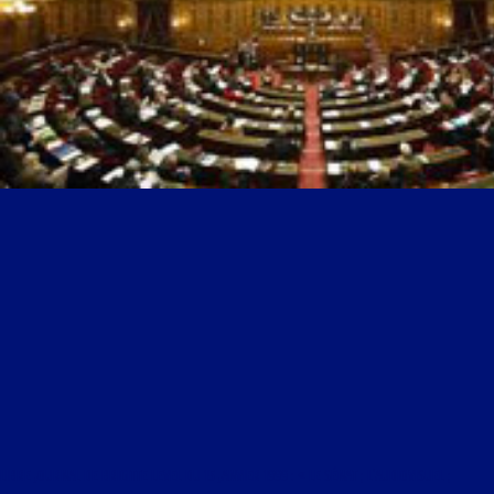
LIBRE JOURNAL DE BRIGITTE LEVEL DU 15 JANVIER 1999 : « LE SÉNAT ; L’AUDIOVISUEL ;