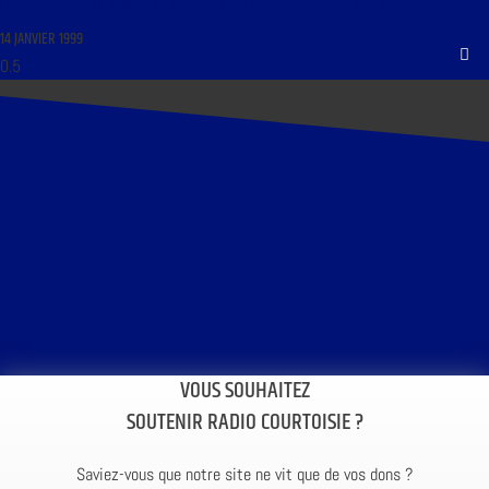
L’ICONOCLASME ; LA GENÈSE DU PANTHÉON ; LA GRAMMAIRE FRANÇAISE »
14 JANVIER 1999
VOUS SOUHAITEZ
SOUTENIR RADIO COURTOISIE ?
Saviez-vous que notre site ne vit que de vos dons ?