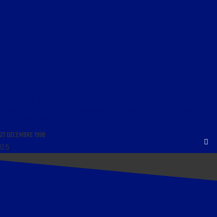
LIBRE JOURNAL DE JEAN FERRÉ DU 28 DÉCEMBRE 1998 : « L’ÉVÈNEMENT LE PLUS IMPORTANT
DE 1998 ; LE VŒU LE PLUS CHER POUR 1999 ; SITUATION INTERNATIONALE ; L’ENFANCE DE
CHARLES MAURRAS »
27 DÉCEMBRE 1998