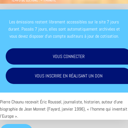
TEMPS DE LECTURE : < 1 MINUTE
Les émissions restent librement accessibles sur le site 7 jours
durant. Passés 7 jours, elles sont automatiquement archivées et
vous devez disposer d'un compte auditeurs à jour de cotisation.
VOUS CONNECTER
VOUS INSCRIRE EN RÉALISANT UN DON
Pierre Chaunu recevait Éric Roussel, journaliste, historien, auteur d’une
biographie de Jean Monnet (Fayard, janvier 1996), « l’homme qui inventait
l’Europe ».