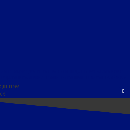
LANGUE FRANÇAISE, JOYAU DE NOTRE PATRIMOINE DU 8 JUILLET 1996 : « LE MOT PROPRE ;
LES QUESTIONS D’AUXILIAIRE ET DE MODE ; LE DICTIONNAIRE DU FRANÇAIS DES MÉTIERS »
7 JUILLET 1996