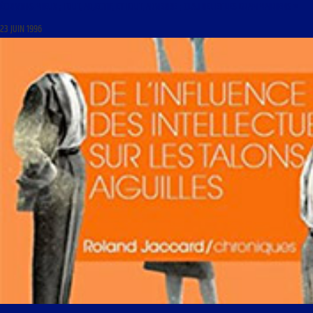
ÉCRIVONS MIEUX ; TOUT, ADJECTIF, ET TOUT, ADVERBE ; CLAUDEL ET LES GRAMMAIRIENS »
23 JUIN 1996