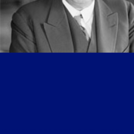
LANGUE FRANÇAISE, JOYAU DE NOTRE PATRIMOINE DU 26 JUIN 1996 : « PARLONS BIEN,