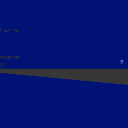
LANGUE FRANÇAISE JOYAU DE NOTRE PATRIMOINE DU 18 MARS 1996 : « LANGUE FRANÇAISE ET
JEUX OLYMPIQUES ; FAUTES COURANTES, CONJUGAISONS ET NOMBRES ; ORTHOGRAPHE ET
PRONONCIATION »
17 MARS 1996
LIBRE JOURNAL DE JEAN FERRÉ DU 1ER AVRIL 1996 : « UNE FEMME DE CŒUR EN POLITIQUE ;
UN TÉMOIN DE L’ÉGLISE ; AUTRES SUJETS »
31 MARS 1996