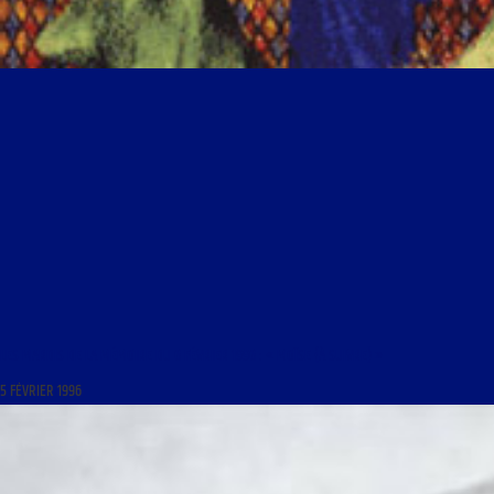
LES MARDIS DE LA MÉMOIRE DU 6 FÉVRIER 1996 : « MOÏSE (À SUIVRE) »
5 FÉVRIER 1996