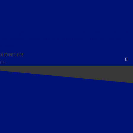
LANGUE FRANÇAISE, JOYAU DE NOTRE PATRIMOINE DU 19 FÉVRIER 1996 : « LA GRAND-PITIÉ DE
L’ENSEIGNEMENT ; FAÇONS DE PARLER ; LA CONTAMINATION ; QUAND FAUT-IL UN TRAIT
D’UNION ? »
18 FÉVRIER 1996