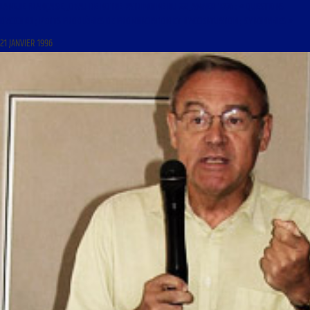
LANGUE FRANÇAISE, JOYAU DE NOTRE PATRIMOINE DU 22 JANVIER 1996 : « QUESTIONS
D’ACCORD ; PETITS PROBLÈMES DE PRONONCIATION ET D’ACCENTUATION ; SYNONYMES »
21 JANVIER 1996