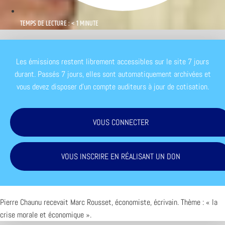
TEMPS DE LECTURE : < 1 MINUTE
Les émissions restent librement accessibles sur le site 7 jours
durant. Passés 7 jours, elles sont automatiquement archivées et
vous devez disposer d'un compte auditeurs à jour de cotisation.
VOUS CONNECTER
VOUS INSCRIRE EN RÉALISANT UN DON
Pierre Chaunu recevait Marc Rousset, économiste, écrivain. Thème : « la
crise morale et économique ».