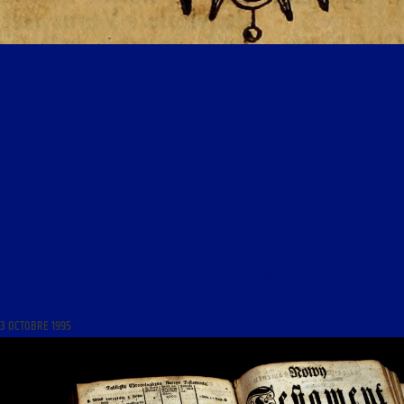
LES MARDIS DE LA MÉMOIRE DU 3 OCTOBRE 1995 : « RÉFLEXIONS SUR L’EXÉGÈSE DU
NOUVEAU TESTAMENT (À SUIVRE) »
3 OCTOBRE 1995