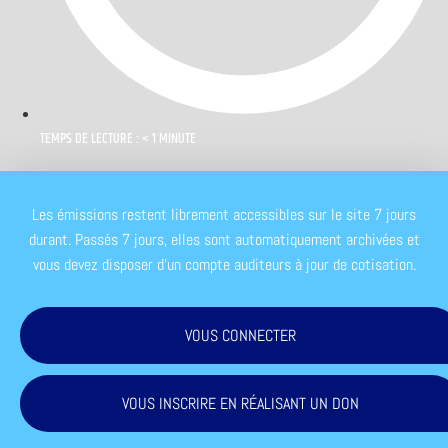
TEMPS DE LECTURE : < 1 MINUTE
Les émissions restent librement accessibles sur le site 7 jours
durant. Passés 7 jours, elles sont automatiquement archivées et
vous devez disposer d'un compte auditeurs à jour de cotisation.
VOUS CONNECTER
VOUS INSCRIRE EN RÉALISANT UN DON