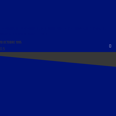
LES MARDIS DE LA MÉMOIRE DU 10 OCTOBRE 1995 : « RÉFLEXIONS SUR L’EXÉGÈSE DU
NOUVEAU TESTAMENT (SUITE ET FIN) »
10 OCTOBRE 1995