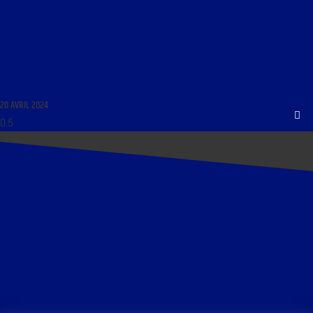
PLANCHES, CASES ET BULLES DU 20 AVRIL 2024 : « TERROIRS ET TERRITOIRES »
20 AVRIL 2024